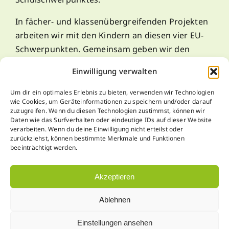
In fächer- und klassenübergreifenden Projekten
arbeiten wir mit den Kindern an diesen vier EU-
Schwerpunkten. Gemeinsam geben wir den
Kindern die Möglichkeit, selbstständig zu lernen!
Einwilligung verwalten
Um dir ein optimales Erlebnis zu bieten, verwenden wir Technologien
Kontakt
wie Cookies, um Geräteinformationen zu speichern und/oder darauf
zuzugreifen. Wenn du diesen Technologien zustimmst, können wir
Daten wie das Surfverhalten oder eindeutige IDs auf dieser Website
verarbeiten. Wenn du deine Einwilligung nicht erteilst oder
zurückziehst, können bestimmte Merkmale und Funktionen
T: +43 (0) 3144 – 3343 (7.30 bis 12.30)
beeinträchtigt werden.
Email:
direktion@ms-koeflach.at
Akzeptieren
Ablehnen
Einstellungen ansehen