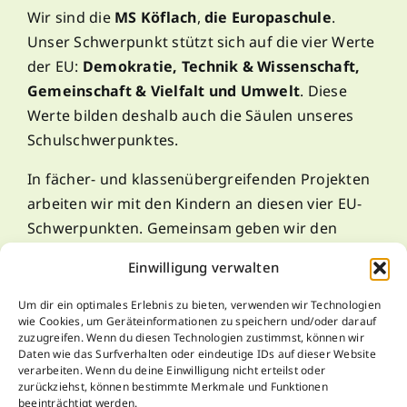
Wir sind die
MS Köflach
,
die Europaschule
.
Unser Schwerpunkt stützt sich auf die vier Werte
der EU:
Demokratie, Technik & Wissenschaft,
Gemeinschaft & Vielfalt und Umwelt
. Diese
Werte bilden deshalb auch die Säulen unseres
Schulschwerpunktes.
In fächer- und klassenübergreifenden Projekten
arbeiten wir mit den Kindern an diesen vier EU-
Schwerpunkten. Gemeinsam geben wir den
Kindern die Möglichkeit, selbstständig zu lernen!
Einwilligung verwalten
Um dir ein optimales Erlebnis zu bieten, verwenden wir Technologien
Kontakt
wie Cookies, um Geräteinformationen zu speichern und/oder darauf
zuzugreifen. Wenn du diesen Technologien zustimmst, können wir
Daten wie das Surfverhalten oder eindeutige IDs auf dieser Website
verarbeiten. Wenn du deine Einwilligung nicht erteilst oder
zurückziehst, können bestimmte Merkmale und Funktionen
T: +43 (0) 3144 – 3343 (7.30 bis 12.30)
beeinträchtigt werden.