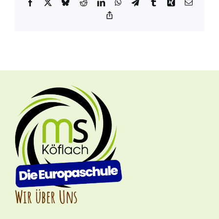
Facebook
X
Bluesky
Reddit
LinkedIn
WhatsApp
Telegram
Tumblr
Xing
Email
Copy
Link
Wir über Uns