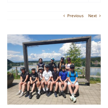
Previous
Next
View
Larger
Image