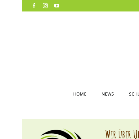
Skip
Facebook
Instagram
YouTube
to
content
HOME
NEWS
SCH
Wir über U