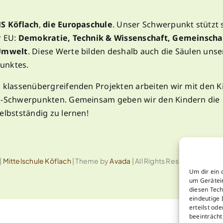
S Köflach
,
die Europaschule
. Unser Schwerpunkt stützt s
r EU:
Demokratie, Technik & Wissenschaft, Gemeinscha
 Umwelt
. Diese Werte bilden deshalb auch die Säulen unse
unktes.
d klassenübergreifenden Projekten arbeiten wir mit den 
EU-Schwerpunkten. Gemeinsam geben wir den Kindern die
elbstständig zu lernen!
|
Mittelschule Köflach
| Theme by
Avada
| All Rights Reserved |
Daten
Um dir ein 
um Gerätei
diesen Tech
eindeutige 
erteilst od
beeinträcht