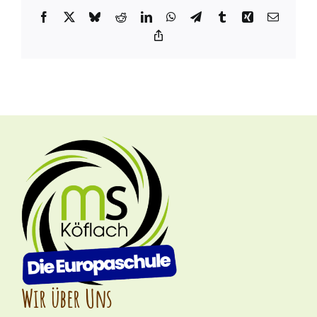
Facebook
X
Bluesky
Reddit
LinkedIn
WhatsApp
Telegram
Tumblr
Xing
Email
Copy
Link
Wir über Uns