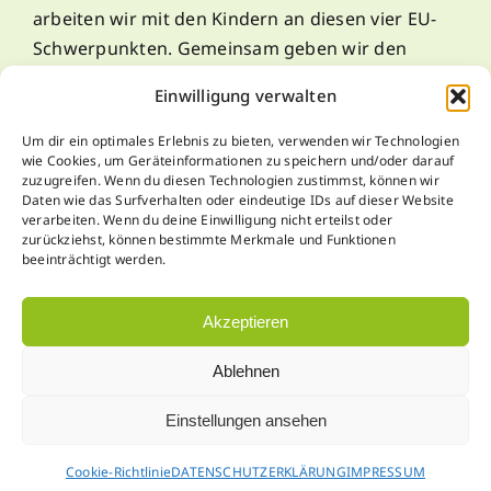
arbeiten wir mit den Kindern an diesen vier EU-
Schwerpunkten. Gemeinsam geben wir den
Kindern die Möglichkeit, selbstständig zu lernen!
Einwilligung verwalten
Um dir ein optimales Erlebnis zu bieten, verwenden wir Technologien
Kontakt
wie Cookies, um Geräteinformationen zu speichern und/oder darauf
zuzugreifen. Wenn du diesen Technologien zustimmst, können wir
Daten wie das Surfverhalten oder eindeutige IDs auf dieser Website
verarbeiten. Wenn du deine Einwilligung nicht erteilst oder
zurückziehst, können bestimmte Merkmale und Funktionen
T: +43 (0) 3144 – 3343 (7.30 bis 12.30)
beeinträchtigt werden.
Email:
direktion@ms-koeflach.at
Akzeptieren
Ablehnen
Einstellungen ansehen
Copyright 2026 |
Mittelschule Köflach
| Theme by
Avada
|
Cookie-Richtlinie
DATENSCHUTZERKLÄRUNG
IMPRESSUM